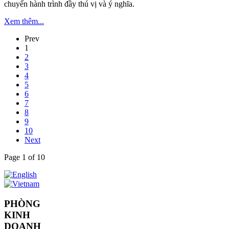
chuyến hành trình đầy thú vị và ý nghĩa.
Xem thêm...
Prev
1
2
3
4
5
6
7
8
9
10
Next
Page 1 of 10
PHÒNG
KINH
DOANH