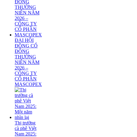
ĐẠI HỘI
ĐỒNG CỔ
ĐÔNG
THƯỜNG
NIÊN NĂM
2026 –
CÔNG TY
CỔ PHẦN
MASCOPEX
Thị trường
cà phê Việt
Nam 2025: