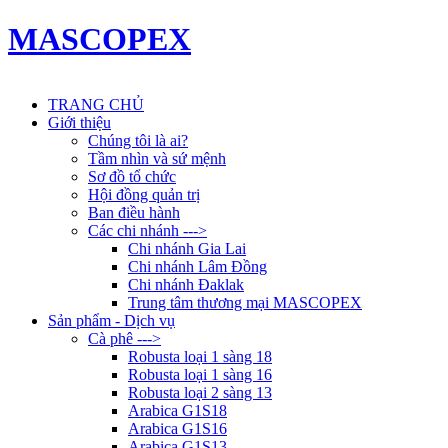
MASCOPEX
TRANG CHỦ
Giới thiệu
Chúng tôi là ai?
Tầm nhìn và sứ mệnh
Sơ đồ tổ chức
Hội đồng quản trị
Ban điều hành
Các chi nhánh --->
Chi nhánh Gia Lai
Chi nhánh Lâm Đồng
Chi nhánh Đaklak
Trung tâm thương mại MASCOPEX
Sản phẩm - Dịch vụ
Cà phê --->
Robusta loại 1 sàng 18
Robusta loại 1 sàng 16
Robusta loại 2 sàng 13
Arabica G1S18
Arabica G1S16
Arabica G1S13