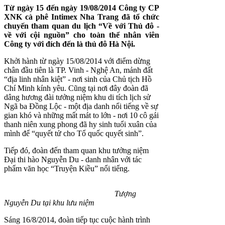
Từ ngày 15 đến ngày 19/08/2014 Công ty CP
XNK cà phê Intimex Nha Trang đã tổ chức
chuyến tham quan du lịch “Về với Thủ đô -
về với cội nguồn” cho toàn thể nhân viên
Công ty với đích đến là thủ đô Hà Nội.
Khởi hành từ ngày 15/08/2014 với điểm dừng
chân đầu tiên là TP. Vinh - Nghệ An, mảnh đất
“địa linh nhân kiệt” - nơi sinh của Chủ tịch Hồ
Chí Minh kính yêu. Cũng tại nơi đây đoàn đã
dâng hương đài tưởng niệm khu di tích lịch sử
Ngã ba Đồng Lộc - một địa danh nổi tiếng về sự
gian khó và những mất mát to lớn - nơi 10 cô gái
thanh niên xung phong đã hy sinh tuổi xuân của
mình để “quyết tử cho Tổ quốc quyết sinh”.
Tiếp đó, đoàn đến tham quan khu tưởng niệm
Đại thi hào Nguyễn Du - danh nhân với tác
phẩm văn học “Truyện Kiều” nổi tiếng.
Tượng
Nguyễn Du tại khu lưu niệm
Sáng 16/8/2014, đoàn tiếp tục cuộc hành trình