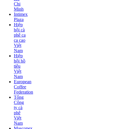
Chi
Minh
Intimex
Plaza
Hiệp
hội cà
phê ca
ca cao
Việt
Nam
Hiệp
hội hồ
tiêu
Việt
Nam
European
Coffee
Federation
Tổng
Công
ty cà
phê
Việt
Nam
Mascopex