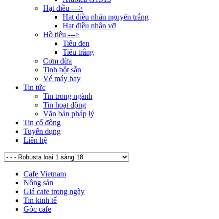
Hạt điều --->
Hạt điều nhân nguyên trắng
Hạt điều nhân vỡ
Hồ tiêu --->
Tiêu đen
Tiêu trắng
Cơm dừa
Tinh bột sắn
Vé máy bay
Tin tức
Tin trong ngành
Tin hoạt động
Văn bản pháp lý
Tin cổ đông
Tuyển dụng
Liên hệ
Cafe Vietnam
Nông sản
Giá cafe trong ngày
Tin kinh tế
Góc cafe