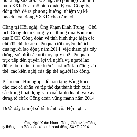
nội dung sửa đổi, bổ sung cho phù hợp với tình
hình SXKD và mô hình quản lý của Công ty,
đồng thời đề ra phương hướng, nhiệm vụ kế
hoạch hoạt động SXKD cho năm tới.
Cũng tại Hội nghị, Ông Phạm Đình Trung - Chủ
tịch Công đoàn Công ty đã thông qua Báo cáo
của BCH Công đoàn về tình hình thực hiện các
chế độ chính sách liên quan tới quyền, lợi ích
của người lao động năm 2014; việc tham gia xây
dựng, sửa đổi các nội quy, quy chế liên quan
trực tiếp đến quyền lợi và nghĩa vụ người lao
động, tình hình thực hiện Thoả ước lao động tập
thể, các kiến nghị của tập thể người lao động.
Phần cuối Hội nghị là lễ trao tặng Bằng khen
cho các cá nhân và tập thể đạt thành tích xuất
sắc trong hoạt động sản xuất kinh doanh và xây
dựng tổ chức Công đoàn vững mạnh năm 2014.
Dưới đây là một số hình ảnh của Hội nghị :
Ông Ngô Xuân Nam - Tổng Giám đốc Công
ty thông qua Báo cáo kết quả hoạt động SXKD 2014