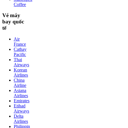
Coffee
Vé máy
bay quốc
tế
Air
France
Cathay
Pacific
Thai
Airways
Korean
Airlines
China
Airline
Asiana
Airlines
Emirates
Etihad
Airways
Delta
Airlines
Philippin