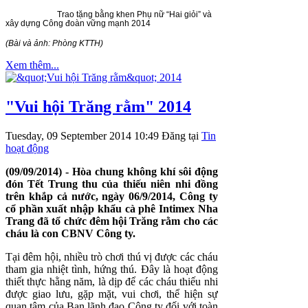
Trao tặng bằng khen Phụ nữ “Hai giỏi” và
xây dựng Công đoàn vững mạnh 2014
(Bài và ảnh: Phòng KTTH)
Xem thêm...
"Vui hội Trăng rằm" 2014
Tuesday, 09 September 2014 10:49
Đăng tại
Tin
hoạt động
(09/09/2014) - Hòa chung không khí sôi động
đón Tết Trung thu của thiếu niên nhi đồng
trên khắp cả nước, ngày 06/9/2014, Công ty
cổ phần xuất nhập khẩu cà phê Intimex Nha
Trang đã tổ chức đêm hội Trăng rằm cho các
cháu là con CBNV Công ty.
Tại đêm hội, nhiều trò chơi thú vị được các cháu
tham gia nhiệt tình, hứng thú. Đây là hoạt động
thiết thực hằng năm, là dịp để các cháu thiếu nhi
được giao lưu, gặp mặt, vui chơi, thể hiện sự
quan tâm của Ban lãnh đạo Công ty đối với toàn