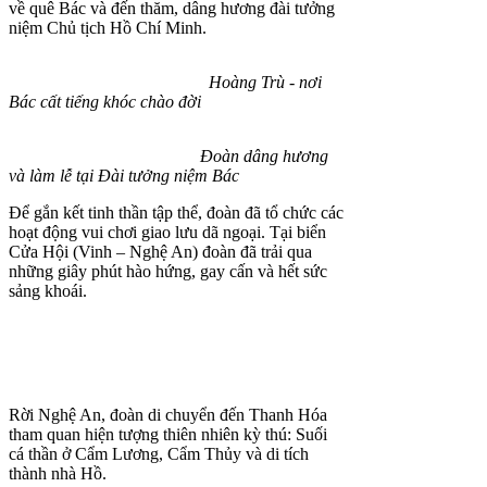
về quê Bác và đến thăm, dâng hương đài tưởng
niệm Chủ tịch Hồ Chí Minh.
Hoàng Trù - nơi
Bác cất tiếng khóc chào đời
Đoàn dâng hương
và làm lễ tại Đài tưởng niệm Bác
Để gắn kết tinh thần tập thể, đoàn đã tổ chức các
hoạt động vui chơi giao lưu dã ngoại. Tại biển
Cửa Hội (Vinh – Nghệ An) đoàn đã trải qua
những giây phút hào hứng, gay cấn và hết sức
sảng khoái.
Rời Nghệ An, đoàn di chuyển đến Thanh Hóa
tham quan hiện tượng thiên nhiên kỳ thú: Suối
cá thần ở Cẩm Lương, Cẩm Thủy và di tích
thành nhà Hồ.