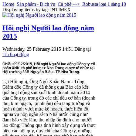
Home
Sản phẩm - Dịch vụ
Cà phê --->
Robusta loại 1 sàng 18
Displaying items by tag: INTIMEX
Hội nghị Người lao động năm
2015
Wednesday, 25 February 2015 14:51
Đăng tại
Tin hoạt động
Chiều 09/02/2015, Hội nghị Người lao động Công ty cổ
phần XNK cà phê Intimex Nha Trang được tổ chức tại
Hội trường 38B Nguyễn Biểu - TP. Nha Trang.
Tại Hội nghị, Ông Ngô Xuân Nam - Tổng
Giám đốc Công ty đã thông qua Báo cáo kết
quả hoạt động sản xuất kinh doanh năm 2014
của Công ty, trong đó các chỉ tiêu cơ bản (doanh
thu, kim ngạch, lợi nhuận) đều tăng trưởng và
hoàn thành vượt mức kế hoạch, thực hiện tốt
nghĩa vụ nộp ngân sách Nhà nước cũng như
đảm bảo việc làm, thu nhập ổn định cho người
lao động; Thông qua tình hình xây dựng và thực
hiện các nội quy, quy chế của Công ty, những