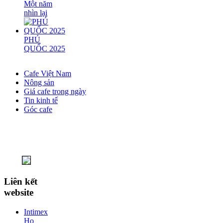
Một năm
nhìn lại
PHÚ
QUỐC 2025
Cafe Việt Nam
Nông sản
Giá cafe trong ngày
Tin kinh tế
Góc cafe
Liên kết
website
Intimex
Ho