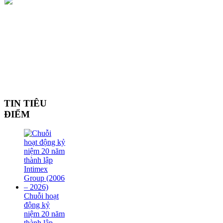
TIN TIÊU
ĐIỂM
Chuỗi hoạt
động kỷ
niệm 20 năm
thành lập