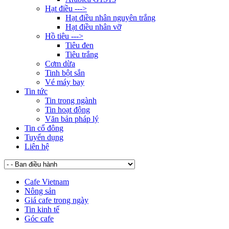
Hạt điều --->
Hạt điều nhân nguyên trắng
Hạt điều nhân vỡ
Hồ tiêu --->
Tiêu đen
Tiêu trắng
Cơm dừa
Tinh bột sắn
Vé máy bay
Tin tức
Tin trong ngành
Tin hoạt động
Văn bản pháp lý
Tin cổ đông
Tuyển dụng
Liên hệ
Cafe Vietnam
Nông sản
Giá cafe trong ngày
Tin kinh tế
Góc cafe