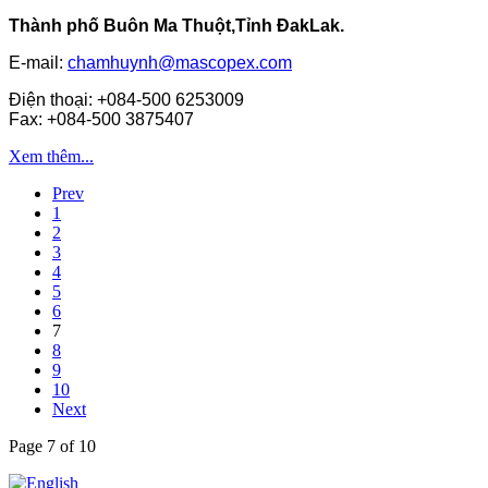
Thành phố Buôn Ma Thuột,Tỉnh ĐakLak.
E-mail:
chamhuynh@mascopex.com
Điện thoại: +084-500 6253009
Fax: +084-500 3875407
Xem thêm...
Prev
1
2
3
4
5
6
7
8
9
10
Next
Page 7 of 10