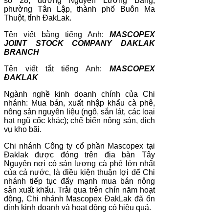
số 28, đường Nguyễn Lương Bằng,
phường Tân Lập, thành phố Buôn Ma
Thuột, tỉnh ĐakLak.
Tên viết bằng tiếng Anh:
MASCOPEX
JOINT STOCK COMPANY DAKLAK
BRANCH
Tên viết tắt tiếng Anh:
MASCOPEX
ĐAKLAK
Ngành nghề kinh doanh chính của Chi
nhánh: Mua bán, xuất nhập khẩu cà phê,
nông sản nguyên liệu (ngô, sắn lát, các loại
hạt ngũ cốc khác); chế biến nông sản, dịch
vụ kho bãi.
Chi nhánh Công ty cổ phần Mascopex tại
Đaklak được đóng trên địa bàn Tây
Nguyên nơi có sản lượng cà phê lớn nhất
của cả nước, là điều kiện thuận lợi để Chi
nhánh tiếp tục đẩy mạnh mua bán nông
sản xuất khẩu. Trải qua trên chín năm hoạt
động, Chi nhánh Mascopex ĐakLak đã ổn
định kinh doanh và hoạt động có hiệu quả.