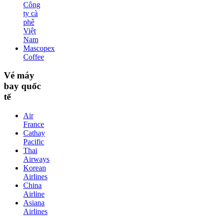
Công
ty cà
phê
Việt
Nam
Mascopex
Coffee
Vé máy
bay quốc
tế
Air
France
Cathay
Pacific
Thai
Airways
Korean
Airlines
China
Airline
Asiana
Airlines