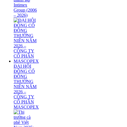
Intimex
Group (2006
– 2026)
ĐẠI HỘI
ĐỒNG CỔ
ĐÔNG
THƯỜNG
NIÊN NĂM
2026 –
CÔNG TY
CỔ PHẦN
MASCOPEX