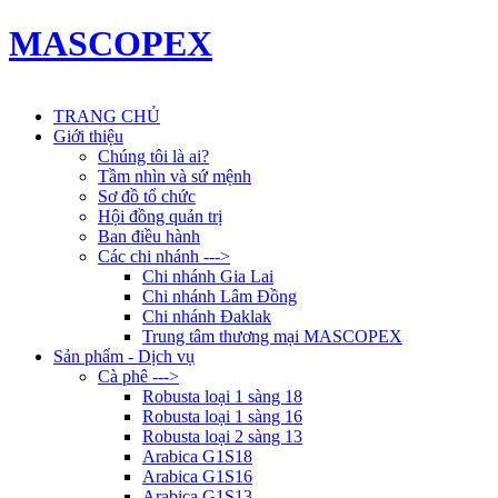
MASCOPEX
TRANG CHỦ
Giới thiệu
Chúng tôi là ai?
Tầm nhìn và sứ mệnh
Sơ đồ tổ chức
Hội đồng quản trị
Ban điều hành
Các chi nhánh --->
Chi nhánh Gia Lai
Chi nhánh Lâm Đồng
Chi nhánh Đaklak
Trung tâm thương mại MASCOPEX
Sản phẩm - Dịch vụ
Cà phê --->
Robusta loại 1 sàng 18
Robusta loại 1 sàng 16
Robusta loại 2 sàng 13
Arabica G1S18
Arabica G1S16
Arabica G1S13