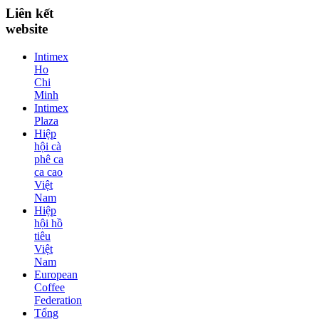
Liên kết
website
Intimex
Ho
Chi
Minh
Intimex
Plaza
Hiệp
hội cà
phê ca
ca cao
Việt
Nam
Hiệp
hội hồ
tiêu
Việt
Nam
European
Coffee
Federation
Tổng