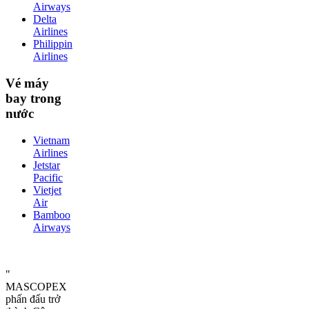
Airways
Delta
Airlines
Philippin
Airlines
Vé máy
bay trong
nước
Vietnam
Airlines
Jetstar
Pacific
Vietjet
Air
Bamboo
Airways
"
MASCOPEX
phấn đấu trở