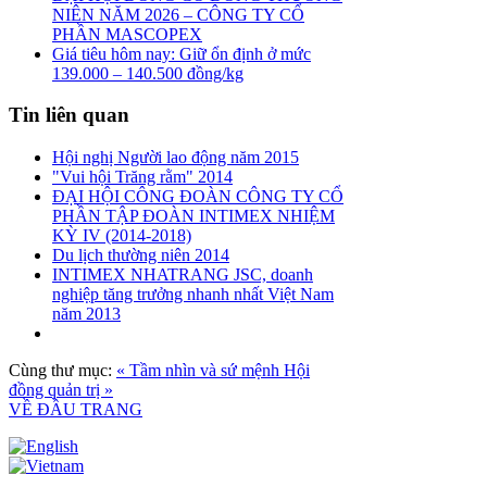
NIÊN NĂM 2026 – CÔNG TY CỔ
PHẦN MASCOPEX
Giá tiêu hôm nay: Giữ ổn định ở mức
139.000 – 140.500 đồng/kg
Tin liên quan
Hội nghị Người lao động năm 2015
"Vui hội Trăng rằm" 2014
ĐẠI HỘI CÔNG ĐOÀN CÔNG TY CỔ
PHẦN TẬP ĐOÀN INTIMEX NHIỆM
KỲ IV (2014-2018)
Du lịch thường niên 2014
INTIMEX NHATRANG JSC, doanh
nghiệp tăng trưởng nhanh nhất Việt Nam
năm 2013
Cùng thư mục:
« Tầm nhìn và sứ mệnh
Hội
đồng quản trị »
VỀ ĐẦU TRANG