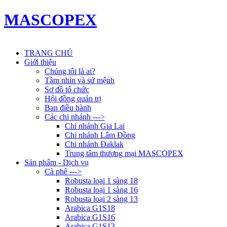
MASCOPEX
TRANG CHỦ
Giới thiệu
Chúng tôi là ai?
Tầm nhìn và sứ mệnh
Sơ đồ tổ chức
Hội đồng quản trị
Ban điều hành
Các chi nhánh --->
Chi nhánh Gia Lai
Chi nhánh Lâm Đồng
Chi nhánh Đaklak
Trung tâm thương mại MASCOPEX
Sản phẩm - Dịch vụ
Cà phê --->
Robusta loại 1 sàng 18
Robusta loại 1 sàng 16
Robusta loại 2 sàng 13
Arabica G1S18
Arabica G1S16
Arabica G1S13