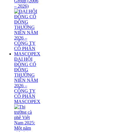
Group (2006
– 2026)
ĐẠI HỘI
ĐỒNG CỔ
ĐÔNG
THƯỜNG
NIÊN NĂM
2026 –
CÔNG TY
CỔ PHẦN
MASCOPEX