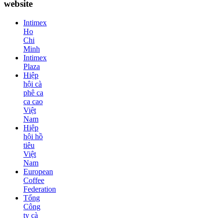
website
Intimex
Ho
Chi
Minh
Intimex
Plaza
Hiệp
hội cà
phê ca
ca cao
Việt
Nam
Hiệp
hội hồ
tiêu
Việt
Nam
European
Coffee
Federation
Tổng
Công
ty cà