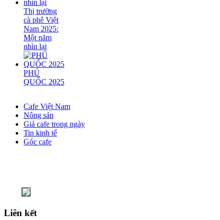
Thị trường
cà phê Việt
Nam 2025:
Một năm
nhìn lại
PHÚ
QUỐC 2025
Cafe Việt Nam
Nông sản
Giá cafe trong ngày
Tin kinh tế
Góc cafe
Liên kết