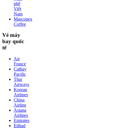
phê
Việt
Nam
Mascopex
Coffee
Vé máy
bay quốc
tế
Air
France
Cathay
Pacific
Thai
Airways
Korean
Airlines
China
Airline
Asiana
Airlines
Emirates
Etihad