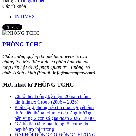
Đăng tại
Tin giới thiệu
Các từ khóa
INTIMEX
PHÒNG TCHC
Chào mừng quý vị đã ghé thăm website của
chúng tôi. Mọi thắc mắc và phản ánh xin vui
lòng liên hệ với bộ phận Quản trị - Phòng Tổ
chức Hành chính (Email:
info@mascopex.com
)
Mới nhất từ PHÒNG TCHC
Chuỗi hoạt động kỷ niệm 20 năm thành
lập Intimex Group (2006 – 2026)
Phát động phong trào thi đua "Quyết tâm
thực hiện thắng lợi mục tiêu tăng trưởng
bền vững 2 con số giai đoạn 2026 - 2030"
Giá hồ tiêu tăng mạnh, nguồn cung thu
hẹp hỗ trợ thị trường
ĐẠI HỘI ĐỒNG CỔ ĐÔNG THƯỜNG