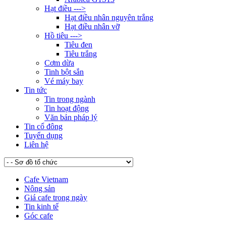
Hạt điều --->
Hạt điều nhân nguyên trắng
Hạt điều nhân vỡ
Hồ tiêu --->
Tiêu đen
Tiêu trắng
Cơm dừa
Tinh bột sắn
Vé máy bay
Tin tức
Tin trong ngành
Tin hoạt động
Văn bản pháp lý
Tin cổ đông
Tuyển dụng
Liên hệ
Cafe Vietnam
Nông sản
Giá cafe trong ngày
Tin kinh tế
Góc cafe