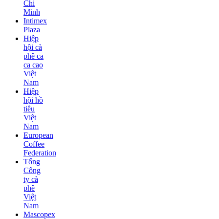
Chi
Minh
Intimex
Plaza
Hiệp
hội cà
phê ca
ca cao
Việt
Nam
Hiệp
hội hồ
tiêu
Việt
Nam
European
Coffee
Federation
Tổng
Công
ty cà
phê
Việt
Nam
Mascopex