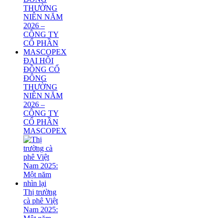
ĐẠI HỘI
ĐỒNG CỔ
ĐÔNG
THƯỜNG
NIÊN NĂM
2026 –
CÔNG TY
CỔ PHẦN
MASCOPEX
Thị trường
cà phê Việt
Nam 2025: