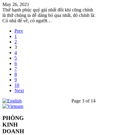
May 26, 2021
Thứ hạnh phúc quý giá nhất đôi khi cũng chính
là thứ chúng ta dễ dàng bỏ qua nhất, đó chính là:
Có nhà để về, có người…
Prev
1
2
3
4
5
6
7
8
9
10
Next
Page 3 of 14
PHÒNG
KINH
DOANH