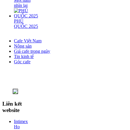
Một năm
nhìn lại
PHÚ
QUỐC 2025
Cafe Việt Nam
Nông sản
Giá cafe trong ngày
Tin kinh tế
Góc cafe
Liên kết
website
Intimex
Ho