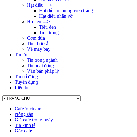
Hạt điều --->
Hạt điều nhân nguyên trắng
Hạt điều nhân vỡ
Hồ tiêu --->
Tiêu đen
Tiêu trắng
Cơm dừa
Tinh bột sắn
Vé máy bay
Tin tức
Tin trong ngành
Tin hoạt động
Văn bản pháp lý
Tin cổ đông
Tuyển dụng
Liên hệ
Cafe Vietnam
Nông sản
Giá cafe trong ngày
Tin kinh tế
Góc cafe