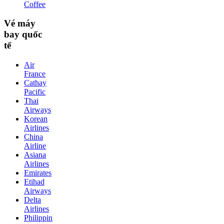
Coffee
Vé máy
bay quốc
tế
Air
France
Cathay
Pacific
Thai
Airways
Korean
Airlines
China
Airline
Asiana
Airlines
Emirates
Etihad
Airways
Delta
Airlines
Philippin