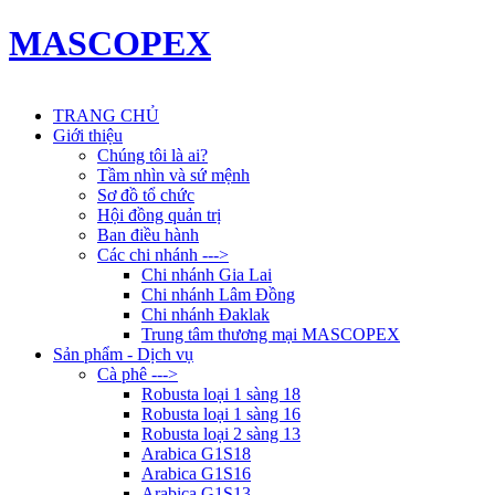
MASCOPEX
TRANG CHỦ
Giới thiệu
Chúng tôi là ai?
Tầm nhìn và sứ mệnh
Sơ đồ tổ chức
Hội đồng quản trị
Ban điều hành
Các chi nhánh --->
Chi nhánh Gia Lai
Chi nhánh Lâm Đồng
Chi nhánh Đaklak
Trung tâm thương mại MASCOPEX
Sản phẩm - Dịch vụ
Cà phê --->
Robusta loại 1 sàng 18
Robusta loại 1 sàng 16
Robusta loại 2 sàng 13
Arabica G1S18
Arabica G1S16
Arabica G1S13