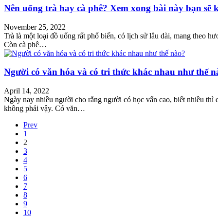
Nên uống trà hay cà phê? Xem xong bài này bạn sẽ
November 25, 2022
Trà là một loại đồ uống rất phổ biến, có lịch sử lâu dài, mang theo 
Còn cà phê…
Người có văn hóa và có tri thức khác nhau như thế 
April 14, 2022
Ngày nay nhiều người cho rằng người có học vấn cao, biết nhiều thì c
không phải vậy. Có văn…
Prev
1
2
3
4
5
6
7
8
9
10