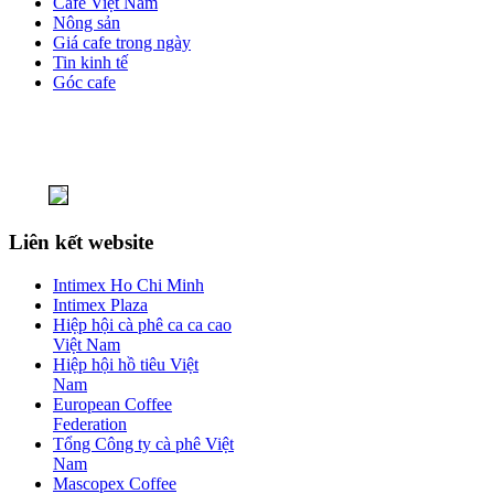
Cafe Việt Nam
Nông sản
Giá cafe trong ngày
Tin kinh tế
Góc cafe
Liên kết website
Intimex Ho Chi Minh
Intimex Plaza
Hiệp hội cà phê ca ca cao
Việt Nam
Hiệp hội hồ tiêu Việt
Nam
European Coffee
Federation
Tổng Công ty cà phê Việt
Nam
Mascopex Coffee