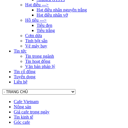
Hạt điều --->
Hạt điều nhân nguyên trắng
Hạt điều nhân vỡ
Hồ tiêu --->
Tiêu đen
Tiêu trắng
Cơm dừa
Tinh bột sắn
Vé máy bay
Tin tức
Tin trong ngành
Tin hoạt động
Văn bản pháp lý
Tin cổ đông
Tuyển dụng
Liên hệ
Cafe Vietnam
Nông sản
Giá cafe trong ngày
Tin kinh tế
Góc cafe