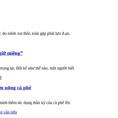
hắc do mình xui thôi, toàn gặp phải lựu đ.ạn.
 giữ miệng”
trọng lại. Bất kể như thế nào, một người biết
ên uống cà phê
inh thêm tác dụng thần kỳ của cà phê lên