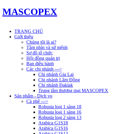
MASCOPEX
TRANG CHỦ
Giới thiệu
Chúng tôi là ai?
Tầm nhìn và sứ mệnh
Sơ đồ tổ chức
Hội đồng quản trị
Ban điều hành
Các chi nhánh --->
Chi nhánh Gia Lai
Chi nhánh Lâm Đồng
Chi nhánh Đaklak
Trung tâm thương mại MASCOPEX
Sản phẩm - Dịch vụ
Cà phê --->
Robusta loại 1 sàng 18
Robusta loại 1 sàng 16
Robusta loại 2 sàng 13
Arabica G1S18
Arabica G1S16
Arabica G1S13