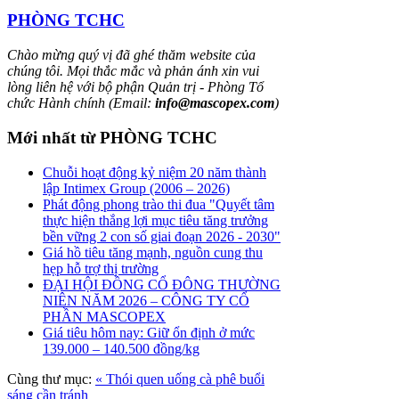
PHÒNG TCHC
Chào mừng quý vị đã ghé thăm website của
chúng tôi. Mọi thắc mắc và phản ánh xin vui
lòng liên hệ với bộ phận Quản trị - Phòng Tổ
chức Hành chính (Email:
info@mascopex.com
)
Mới nhất từ PHÒNG TCHC
Chuỗi hoạt động kỷ niệm 20 năm thành
lập Intimex Group (2006 – 2026)
Phát động phong trào thi đua "Quyết tâm
thực hiện thắng lợi mục tiêu tăng trưởng
bền vững 2 con số giai đoạn 2026 - 2030"
Giá hồ tiêu tăng mạnh, nguồn cung thu
hẹp hỗ trợ thị trường
ĐẠI HỘI ĐỒNG CỔ ĐÔNG THƯỜNG
NIÊN NĂM 2026 – CÔNG TY CỔ
PHẦN MASCOPEX
Giá tiêu hôm nay: Giữ ổn định ở mức
139.000 – 140.500 đồng/kg
Cùng thư mục:
« Thói quen uống cà phê buổi
sáng cần tránh