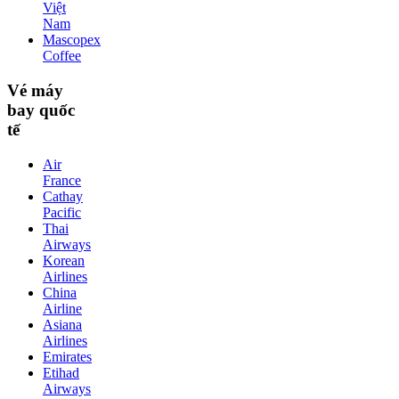
Việt
Nam
Mascopex
Coffee
Vé máy
bay quốc
tế
Air
France
Cathay
Pacific
Thai
Airways
Korean
Airlines
China
Airline
Asiana
Airlines
Emirates
Etihad
Airways