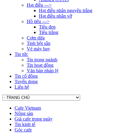
Hạt điều --->
Hạt điều nhân nguyên trắng
Hạt điều nhân vỡ
Hồ tiêu --->
Tiêu đen
Tiêu trắng
Cơm dừa
Tinh bột sắn
Vé máy bay
Tin tức
Tin trong ngành
Tin hoạt động
Văn bản pháp lý
Tin cổ đông
Tuyển dụng
Liên hệ
Cafe Vietnam
Nông sản
Giá cafe trong ngày
Tin kinh tế
Góc cafe