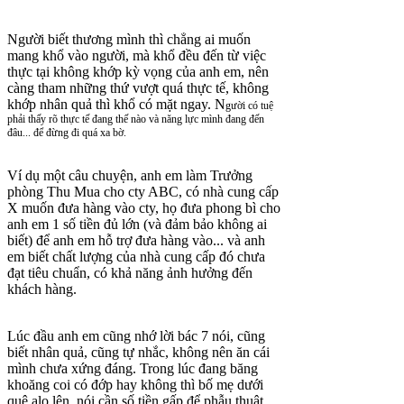
Người biết thương mình thì chẳng ai muốn
mang khổ vào người, mà khổ đều đến từ việc
thực tại không khớp kỳ vọng của anh em, nên
càng tham những thứ vượt quá thực tế, không
khớp nhân quả thì khổ có mặt ngay. N
gười có tuệ
phải thấy rõ thực tế đang thế nào và năng lực mình đang đến
đâu... để đừng đi quá xa bờ.
Ví dụ một câu chuyện, anh em làm Trưởng
phòng Thu Mua cho cty ABC, có nhà cung cấp
X muốn đưa hàng vào cty, họ đưa phong bì cho
anh em 1 số tiền đủ lớn (và đảm bảo không ai
biết) để anh em hỗ trợ đưa hàng vào... và anh
em biết chất lượng của nhà cung cấp đó chưa
đạt tiêu chuẩn, có khả năng ảnh hưởng đến
khách hàng.
Lúc đầu anh em cũng nhớ lời bác 7 nói, cũng
biết nhân quả, cũng tự nhắc, không nên ăn cái
mình chưa xứng đáng. Trong lúc đang băng
khoăng coi có đớp hay không thì bố mẹ dưới
quê alo lên, nói cần số tiền gấp để phẫu thuật