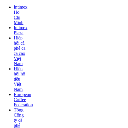
Intimex
Ho
Chi
Minh
Intimex
Plaza
Hiệp
hội cà
phê ca
ca cao
Việt
Nam
Hiệp
hội hồ
tiêu
Việt
Nam
European
Coffee
Federation
Tổng
Công
ty cà
phê