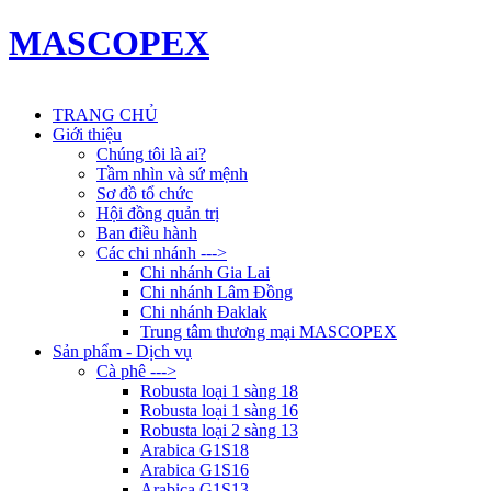
MASCOPEX
TRANG CHỦ
Giới thiệu
Chúng tôi là ai?
Tầm nhìn và sứ mệnh
Sơ đồ tổ chức
Hội đồng quản trị
Ban điều hành
Các chi nhánh --->
Chi nhánh Gia Lai
Chi nhánh Lâm Đồng
Chi nhánh Đaklak
Trung tâm thương mại MASCOPEX
Sản phẩm - Dịch vụ
Cà phê --->
Robusta loại 1 sàng 18
Robusta loại 1 sàng 16
Robusta loại 2 sàng 13
Arabica G1S18
Arabica G1S16
Arabica G1S13