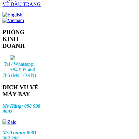
VỀ ĐẦU TRANG
PHÒNG
KINH
DOANH
Tel / Whatsapp:
+84 905 468
706 (Ms LOAN)
DỊCH VỤ VÉ
MÁY BAY
Ms Hằng: 098 998
9992
Ms Thanh: 0901
307 308