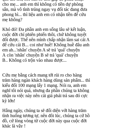
cho mẹ... anh em thì không có tiền dự phòng
sẵn, mà vô tình trúng ngay vụ đối tác đang đưa
phong bì... thì liệu anh em có nhận tiền để cứu
mẹ không?
Khó đó! Đa phần anh em sống lâu sẽ kết luận,
cuộc đời chỉ phiên phiến thôi, chứ không tuyệt
đối được. Thế nên mình chấp nhận làm sai cái A
để cứu cái B... coi như huề! Không huề đâu anh
em ah...'nhân' chuyện A sẽ trả 'quả' chuyện
A còn 'nhân' chuyện B sẽ trả 'quả' chuyện
B.. Không có trộn vào nhau được...
Cứu mẹ bằng cách mang tới rủi ro cho hàng
trăm hàng ngàn khách hàng dùng sản phẩm... thì
kiểu đổi 100 mạng lấy 1 mạng. Nói ra, anh em
nghĩ tôi nói quá, nhưng đa phần chúng ta không
nhận ra việc này nên cái giá phải trả sau đó cực
kỳ lớn!
Hằng ngày, chúng ta sẽ đối diện với hàng trăm
tình huống tương tự, nên đôi lúc, chúng ta cứ hồ
đồ, cứ lòng vòng từ cuộc đời này qua cuộc đời
khác là vậy !