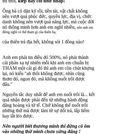
thì thôi,
kiếp này coi như nháp!
Ông bà có dặn kỹ rồi, tiền tài, vật chất không
nên vượt quá phúc đức, quyền lực, địa vị, chức
danh không nên vượt quá năng lực, mà cuộc đời
nó thông minh hơn anh em nghĩ nhiều,
nên anh em
đừng nghĩ có thể tham gì của thiên hạ,
của thiên trả địa hết, không sót 1 đồng nào!
Anh em phải tin điều đó 500%, nó phải thành
cái phản xạ tự nhiên mỗi khi anh em chuẩn bị
THAM một cái gì đó thì anh em còn chút khựng
lại, nó kiểu "ah thôi không được, nhìn cũng
thơm đó, ngon đó, mà không nuốt trôi được
đâu."
Nguyên tắc duy nhất để anh em nuốt trôi là... kết
quả nhận được phải đến từ những hành động
đàng hoàng và tử tế. Chứ không thể nuốt trôi
những thứ mà được làm từ sự dối trá, lấp liếm
hay lắt léo được.
Nên người biết thương mình thì đừng cố ôm
vào những thứ mình chưa xứng đáng !