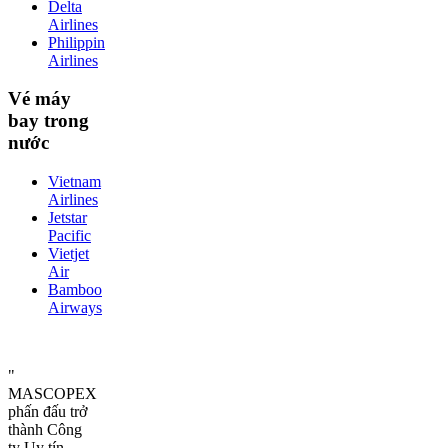
Delta
Airlines
Philippin
Airlines
Vé máy
bay trong
nước
Vietnam
Airlines
Jetstar
Pacific
Vietjet
Air
Bamboo
Airways
"
MASCOPEX
phấn đấu trở
thành Công
ty Uy tín –