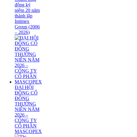
động kỷ
niệm 20 năm
thành lập
Intimex
Group (2006
– 2026)
ĐẠI HỘI
ĐỒNG CỔ
ĐÔNG
THƯỜNG
NIÊN NĂM
2026 –
CÔNG TY
CỔ PHẦN
MASCOPEX