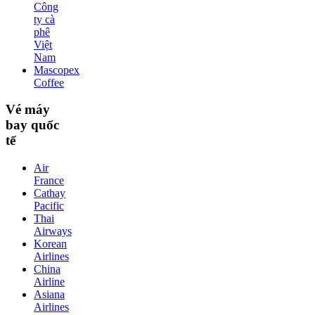
Công
ty cà
phê
Việt
Nam
Mascopex
Coffee
Vé máy
bay quốc
tế
Air
France
Cathay
Pacific
Thai
Airways
Korean
Airlines
China
Airline
Asiana
Airlines