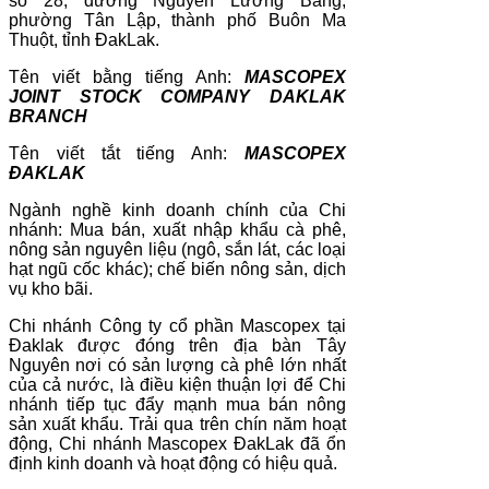
số 28, đường Nguyễn Lương Bằng,
phường Tân Lập, thành phố Buôn Ma
Thuột, tỉnh ĐakLak.
Tên viết bằng tiếng Anh:
MASCOPEX
JOINT STOCK COMPANY DAKLAK
BRANCH
Tên viết tắt tiếng Anh:
MASCOPEX
ĐAKLAK
Ngành nghề kinh doanh chính của Chi
nhánh: Mua bán, xuất nhập khẩu cà phê,
nông sản nguyên liệu (ngô, sắn lát, các loại
hạt ngũ cốc khác); chế biến nông sản, dịch
vụ kho bãi.
Chi nhánh Công ty cổ phần Mascopex tại
Đaklak được đóng trên địa bàn Tây
Nguyên nơi có sản lượng cà phê lớn nhất
của cả nước, là điều kiện thuận lợi để Chi
nhánh tiếp tục đẩy mạnh mua bán nông
sản xuất khẩu. Trải qua trên chín năm hoạt
động, Chi nhánh Mascopex ĐakLak đã ổn
định kinh doanh và hoạt động có hiệu quả.