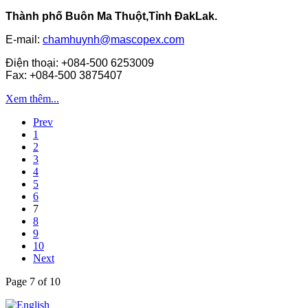
Thành phố Buôn Ma Thuột,Tỉnh ĐakLak.
E-mail:
chamhuynh@mascopex.com
Điện thoại: +084-500 6253009
Fax: +084-500 3875407
Xem thêm...
Prev
1
2
3
4
5
6
7
8
9
10
Next
Page 7 of 10