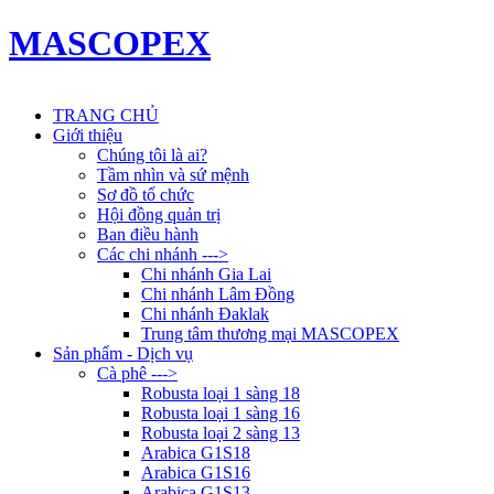
MASCOPEX
TRANG CHỦ
Giới thiệu
Chúng tôi là ai?
Tầm nhìn và sứ mệnh
Sơ đồ tổ chức
Hội đồng quản trị
Ban điều hành
Các chi nhánh --->
Chi nhánh Gia Lai
Chi nhánh Lâm Đồng
Chi nhánh Đaklak
Trung tâm thương mại MASCOPEX
Sản phẩm - Dịch vụ
Cà phê --->
Robusta loại 1 sàng 18
Robusta loại 1 sàng 16
Robusta loại 2 sàng 13
Arabica G1S18
Arabica G1S16
Arabica G1S13