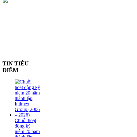
TIN TIÊU
ĐIỂM
Chuỗi hoạt
động kỷ
niệm 20 năm
thành lập