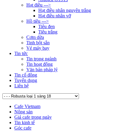
Hạt điều --->
Hạt điều nhân nguyên trắng
Hạt điều nhân vỡ
Hồ tiêu --->
Tiêu đen
Tiêu trắng
Cơm dừa
Tinh bột sắn
Vé máy bay
Tin tức
Tin trong ngành
Tin hoạt động
Văn bản pháp lý
Tin cổ đông
Tuyển dụng
Liên hệ
Cafe Vietnam
Nông sản
Giá cafe trong ngày
Tin kinh tế
Góc cafe