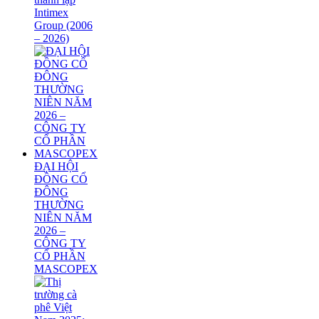
Intimex
Group (2006
– 2026)
ĐẠI HỘI
ĐỒNG CỔ
ĐÔNG
THƯỜNG
NIÊN NĂM
2026 –
CÔNG TY
CỔ PHẦN
MASCOPEX