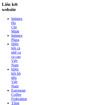
Liên kết
website
Intimex
Ho
Chi
Minh
Intimex
Plaza
Hiệp
hội cà
phê ca
ca cao
Việt
Nam
Hiệp
hội hồ
tiêu
Việt
Nam
European
Coffee
Federation
Tổng