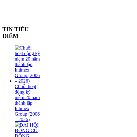
TIN TIÊU
ĐIỂM
Chuỗi hoạt
động kỷ
niệm 20 năm
thành lập
Intimex
Group (2006
– 2026)