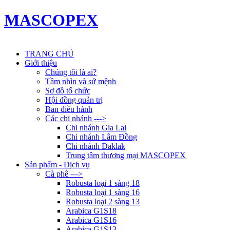
MASCOPEX
TRANG CHỦ
Giới thiệu
Chúng tôi là ai?
Tầm nhìn và sứ mệnh
Sơ đồ tổ chức
Hội đồng quản trị
Ban điều hành
Các chi nhánh --->
Chi nhánh Gia Lai
Chi nhánh Lâm Đồng
Chi nhánh Đaklak
Trung tâm thương mại MASCOPEX
Sản phẩm - Dịch vụ
Cà phê --->
Robusta loại 1 sàng 18
Robusta loại 1 sàng 16
Robusta loại 2 sàng 13
Arabica G1S18
Arabica G1S16
Arabica G1S13