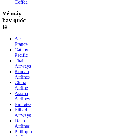
Coffee
Vé máy
bay quốc
tế
Air
France
Cathay
Pacific
Thai
Airways
Korean
Airlines
China
Airline
Asiana
Airlines
Emirates
Etihad
Airways
Delta
Airlines
Philippin