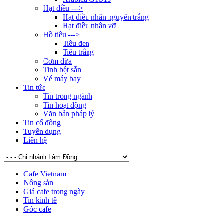
Hạt điều --->
Hạt điều nhân nguyên trắng
Hạt điều nhân vỡ
Hồ tiêu --->
Tiêu đen
Tiêu trắng
Cơm dừa
Tinh bột sắn
Vé máy bay
Tin tức
Tin trong ngành
Tin hoạt động
Văn bản pháp lý
Tin cổ đông
Tuyển dụng
Liên hệ
Cafe Vietnam
Nông sản
Giá cafe trong ngày
Tin kinh tế
Góc cafe