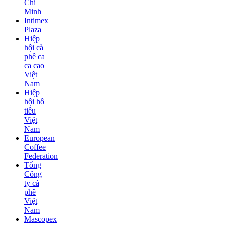
Chi
Minh
Intimex
Plaza
Hiệp
hội cà
phê ca
ca cao
Việt
Nam
Hiệp
hội hồ
tiêu
Việt
Nam
European
Coffee
Federation
Tổng
Công
ty cà
phê
Việt
Nam
Mascopex