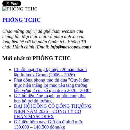
PHÒNG TCHC
Chào mừng quý vị đã ghé thăm website của
chúng tôi. Mọi thắc mắc và phản ánh xin vui
lòng liên hệ với bộ phận Quản trị - Phòng Tổ
chức Hành chính (Email:
info@mascopex.com
)
Mới nhất từ PHÒNG TCHC
Chuỗi hoạt động kỷ niệm 20 năm thành
lập Intimex Group (2006 – 2026)
Phát động phong trào thi đua "Quyết tâm
thực hiện thắng lợi mục tiêu tăng trưởng
bền vững 2 con số giai đoạn 2026 - 2030"
Giá hồ tiêu tăng mạnh, nguồn cung thu
hẹp hỗ trợ thị trường
ĐẠI HỘI ĐỒNG CỔ ĐÔNG THƯỜNG
NIÊN NĂM 2026 – CÔNG TY CỔ
PHẦN MASCOPEX
Giá tiêu hôm nay: Giữ ổn định ở mức
139.000 – 140.500 đồng/kg