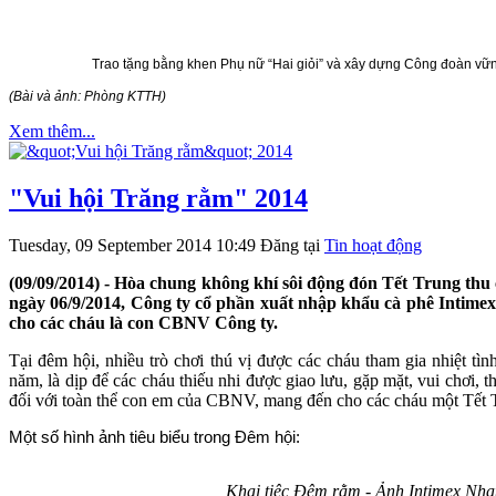
Trao tặng bằng khen Phụ nữ “Hai giỏi” và xây dựng Công đoàn vữn
(Bài và ảnh: Phòng KTTH)
Xem thêm...
"Vui hội Trăng rằm" 2014
Tuesday, 09 September 2014 10:49
Đăng tại
Tin hoạt động
(09/09/2014) - Hòa chung không khí sôi động đón Tết Trung thu 
ngày 06/9/2014, Công ty cổ phần xuất nhập khẩu cà phê Intime
cho các cháu là con CBNV Công ty.
Tại đêm hội, nhiều trò chơi thú vị được các cháu tham gia nhiệt tìn
năm, là dịp để các cháu thiếu nhi được giao lưu, gặp mặt, vui chơi,
đối với toàn thể con em của CBNV, mang đến cho các cháu một Tết Tr
Một số hình ảnh tiêu biểu trong Đêm hội:
Khai tiệc Đêm rằm - Ảnh Intimex Nhatr