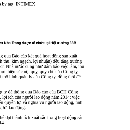
ms by tag: INTIMEX
mex Nha Trang được tổ chức tại Hội trường 38B
 qua Báo cáo kết quả hoạt động sản xuất
h thu, kim ngạch, lợi nhuận) đều tăng trưởng
sách Nhà nước cũng như đảm bảo việc làm, thu
hực hiện các nội quy, quy chế của Công ty,
 mô hình quản lý của Công ty, đồng thời đề
ng ty đã thông qua Báo cáo của BCH Công
, lợi ích của người lao động năm 2014; việc
ến quyền lợi và nghĩa vụ người lao động, tình
gười lao động.
hể đạt thành tích xuất sắc trong hoạt động sản
14.