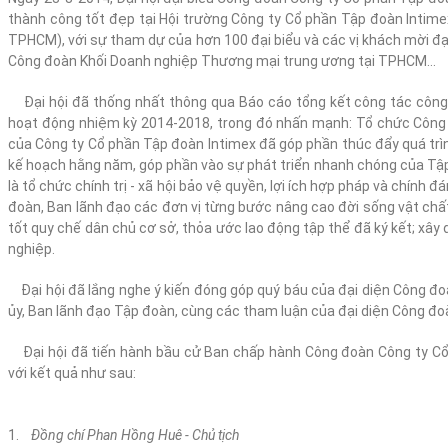
thành công tốt đẹp tại Hội trường Công ty Cổ phần Tập đoàn Intime
TPHCM), với sự tham dự của hơn 100 đại biểu và các vị khách mời 
Công đoàn Khối Doanh nghiệp Thương mại trung ương tại TPHCM…
Đại hội đã thống nhất thông qua Báo cáo tổng kết công tác côn
hoạt động nhiệm kỳ 2014-2018, trong đó nhấn mạnh: Tổ chức Công 
của Công ty Cổ phần Tập đoàn Intimex đã góp phần thúc đẩy quá trì
kế hoạch hằng năm, góp phần vào sự phát triển nhanh chóng của Tậ
là tổ chức chính trị - xã hội bảo vệ quyền, lợi ích hợp pháp và chính
đoàn, Ban lãnh đạo các đơn vị từng bước nâng cao đời sống vật chất,
tốt quy chế dân chủ cơ sở, thỏa ước lao động tập thể đã ký kết; xây
nghiệp.
Đại hội đã lắng nghe ý kiến đóng góp quý báu của đại diện Công đ
ủy, Ban lãnh đạo Tập đoàn, cùng các tham luận của đại diện Công đo
Đại hội đã tiến hành bầu cử Ban chấp hành Công đoàn Công ty Cổ
với kết quả như sau:
1.
Đồng chí Phan Hồng Huê - Chủ tịch