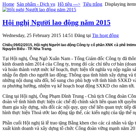
Home
Sản phẩm - Dịch vụ
Hồ tiêu --->
Tiêu trắng
Displaying ite
Hội nghị Người lao động năm 2015
Wednesday, 25 February 2015 14:51
Đăng tại
Tin hoạt động
Chiều 09/02/2015, Hội nghị Người lao động Công ty cổ phần XNK cà phê Inti
Nguyễn Biểu - TP. Nha Trang.
Tại Hội nghị, Ông Ngô Xuân Nam - Tổng Giám đốc Công ty đã thông
kinh doanh năm 2014 của Công ty, trong đó các chỉ tiêu cơ bản (doan
và hoàn thành vượt mức kế hoạch, thực hiện tốt nghĩa vụ nộp ngân 
nhập ổn định cho người lao động; Thông qua tình hình xây dựng và t
những nội dung sửa đổi, bổ sung cho phù hợp với tình hình SXKD và
ra phương hướng, nhiệm vụ kế hoạch hoạt động SXKD cho năm tới.
Cũng tại Hội nghị, Ông Phạm Đình Trung - Chủ tịch Công đoàn Cô
đoàn về tình hình thực hiện các chế độ chính sách liên quan tới quyền
tham gia xây dựng, sửa đổi các nội quy, quy chế liên quan trực tiếp đ
hình thực hiện Thoả ước lao động tập thể, các kiến nghị của tập thể n
Phần cuối Hội nghị là lễ trao tặng Bằng khen cho các cá nhân và tập t
xuất kinh doanh và xây dựng tổ chức Công đoàn vững mạnh năm 20