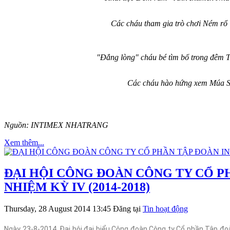
Các cháu tham gia trò chơi Ném rổ
"Đắng lòng" cháu bé tìm bố trong đêm Tru
Các cháu hào hứng xem Múa Sư
Nguồn: INTIMEX NHATRANG
Xem thêm...
ĐẠI HỘI CÔNG ĐOÀN CÔNG TY CỔ P
NHIỆM KỲ IV (2014-2018)
Thursday, 28 August 2014 13:45
Đăng tại
Tin hoạt động
Ngày 23-8-2014, Đại hội đại biểu Công đoàn Công ty Cổ phần Tập đoà