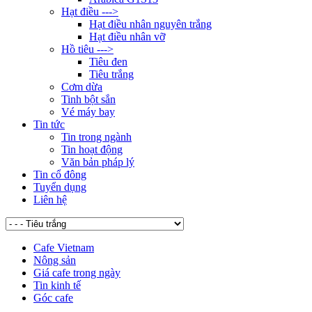
Hạt điều --->
Hạt điều nhân nguyên trắng
Hạt điều nhân vỡ
Hồ tiêu --->
Tiêu đen
Tiêu trắng
Cơm dừa
Tinh bột sắn
Vé máy bay
Tin tức
Tin trong ngành
Tin hoạt động
Văn bản pháp lý
Tin cổ đông
Tuyển dụng
Liên hệ
Cafe Vietnam
Nông sản
Giá cafe trong ngày
Tin kinh tế
Góc cafe