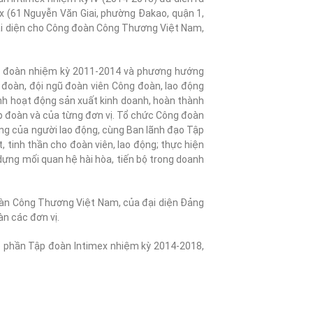
x (61 Nguyễn Văn Giai, phường Đakao, quận 1,
đại diện cho Công đoàn Công Thương Việt Nam,
g đoàn nhiệm kỳ 2011-2014 và phương hướng
đoàn, đội ngũ đoàn viên Công đoàn, lao động
nh hoạt động sản xuất kinh doanh, hoàn thành
p đoàn và của từng đơn vị. Tổ chức Công đoàn
 đáng của người lao động, cùng Ban lãnh đạo Tập
 tinh thần cho đoàn viên, lao động; thực hiện
 dựng mối quan hệ hài hòa, tiến bộ trong doanh
oàn Công Thương Việt Nam, của đại diện Đảng
àn các đơn vị.
 phần Tập đoàn Intimex nhiệm kỳ 2014-2018,