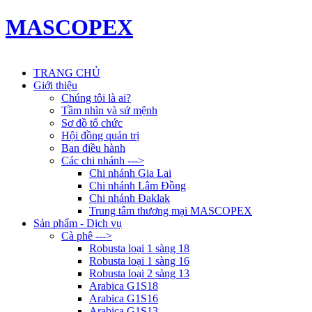
MASCOPEX
TRANG CHỦ
Giới thiệu
Chúng tôi là ai?
Tầm nhìn và sứ mệnh
Sơ đồ tổ chức
Hội đồng quản trị
Ban điều hành
Các chi nhánh --->
Chi nhánh Gia Lai
Chi nhánh Lâm Đồng
Chi nhánh Đaklak
Trung tâm thương mại MASCOPEX
Sản phẩm - Dịch vụ
Cà phê --->
Robusta loại 1 sàng 18
Robusta loại 1 sàng 16
Robusta loại 2 sàng 13
Arabica G1S18
Arabica G1S16
Arabica G1S13