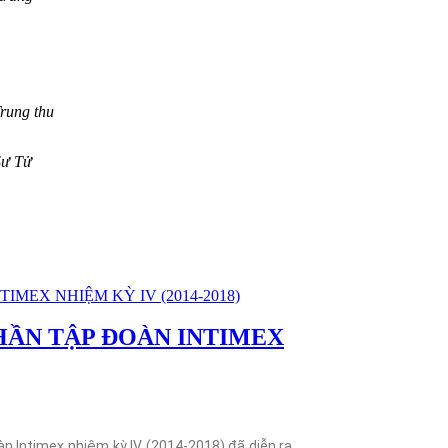
ng thu
 Tử
HẦN TẬP ĐOÀN INTIMEX
n Intimex nhiệm kỳ IV (2014-2018) đã diễn ra