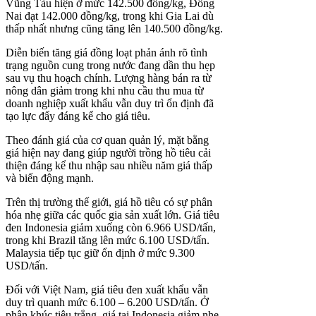
Vũng Tàu hiện ở mức 142.500 đồng/kg, Đồng
Nai đạt 142.000 đồng/kg, trong khi Gia Lai dù
thấp nhất nhưng cũng tăng lên 140.500 đồng/kg.
Diễn biến tăng giá đồng loạt phản ánh rõ tình
trạng nguồn cung trong nước đang dần thu hẹp
sau vụ thu hoạch chính. Lượng hàng bán ra từ
nông dân giảm trong khi nhu cầu thu mua từ
doanh nghiệp xuất khẩu vẫn duy trì ổn định đã
tạo lực đẩy đáng kể cho giá tiêu.
Theo đánh giá của cơ quan quản lý, mặt bằng
giá hiện nay đang giúp người trồng hồ tiêu cải
thiện đáng kể thu nhập sau nhiều năm giá thấp
và biến động mạnh.
Trên thị trường thế giới, giá hồ tiêu có sự phân
hóa nhẹ giữa các quốc gia sản xuất lớn. Giá tiêu
đen Indonesia giảm xuống còn 6.966 USD/tấn,
trong khi Brazil tăng lên mức 6.100 USD/tấn.
Malaysia tiếp tục giữ ổn định ở mức 9.300
USD/tấn.
Đối với Việt Nam, giá tiêu đen xuất khẩu vẫn
duy trì quanh mức 6.100 – 6.200 USD/tấn. Ở
phân khúc tiêu trắng, giá tại Indonesia giảm nhẹ