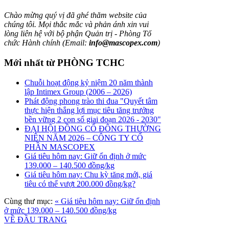
Chào mừng quý vị đã ghé thăm website của
chúng tôi. Mọi thắc mắc và phản ánh xin vui
lòng liên hệ với bộ phận Quản trị - Phòng Tổ
chức Hành chính (Email:
info@mascopex.com
)
Mới nhất từ PHÒNG TCHC
Chuỗi hoạt động kỷ niệm 20 năm thành
lập Intimex Group (2006 – 2026)
Phát động phong trào thi đua "Quyết tâm
thực hiện thắng lợi mục tiêu tăng trưởng
bền vững 2 con số giai đoạn 2026 - 2030"
ĐẠI HỘI ĐỒNG CỔ ĐÔNG THƯỜNG
NIÊN NĂM 2026 – CÔNG TY CỔ
PHẦN MASCOPEX
Giá tiêu hôm nay: Giữ ổn định ở mức
139.000 – 140.500 đồng/kg
Giá tiêu hôm nay: Chu kỳ tăng mới, giá
tiêu có thể vượt 200.000 đồng/kg?
Cùng thư mục:
« Giá tiêu hôm nay: Giữ ổn định
ở mức 139.000 – 140.500 đồng/kg
VỀ ĐẦU TRANG