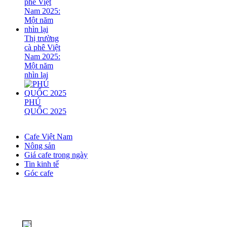
Thị trường
cà phê Việt
Nam 2025:
Một năm
nhìn lại
PHÚ
QUỐC 2025
Cafe Việt Nam
Nông sản
Giá cafe trong ngày
Tin kinh tế
Góc cafe