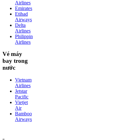
Airlines
Emirates
Etihad
Airways
Delta
Airlines
Philippin
Airlines
Vé máy
bay trong
nước
Vietnam
Airlines
Jetstar
Pacific
Vietjet
Air
Bamboo
Airways