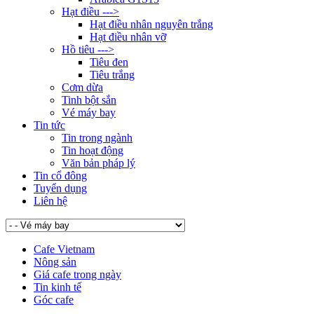
Hạt điều --->
Hạt điều nhân nguyên trắng
Hạt điều nhân vỡ
Hồ tiêu --->
Tiêu đen
Tiêu trắng
Cơm dừa
Tinh bột sắn
Vé máy bay
Tin tức
Tin trong ngành
Tin hoạt động
Văn bản pháp lý
Tin cổ đông
Tuyển dụng
Liên hệ
Cafe Vietnam
Nông sản
Giá cafe trong ngày
Tin kinh tế
Góc cafe