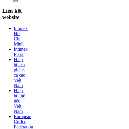
Liên kết
website
Intimex
Ho
Chi
Minh
Intimex
Plaza
Hiệp
hội cà
phê ca
ca cao
Việt
Nam
Hiệp
hội hồ
tiêu
Việt
Nam
European
Coffee
Federation