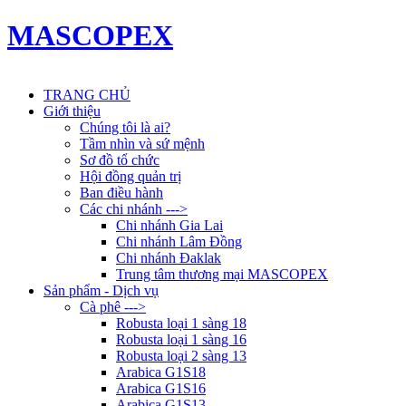
MASCOPEX
TRANG CHỦ
Giới thiệu
Chúng tôi là ai?
Tầm nhìn và sứ mệnh
Sơ đồ tổ chức
Hội đồng quản trị
Ban điều hành
Các chi nhánh --->
Chi nhánh Gia Lai
Chi nhánh Lâm Đồng
Chi nhánh Đaklak
Trung tâm thương mại MASCOPEX
Sản phẩm - Dịch vụ
Cà phê --->
Robusta loại 1 sàng 18
Robusta loại 1 sàng 16
Robusta loại 2 sàng 13
Arabica G1S18
Arabica G1S16
Arabica G1S13