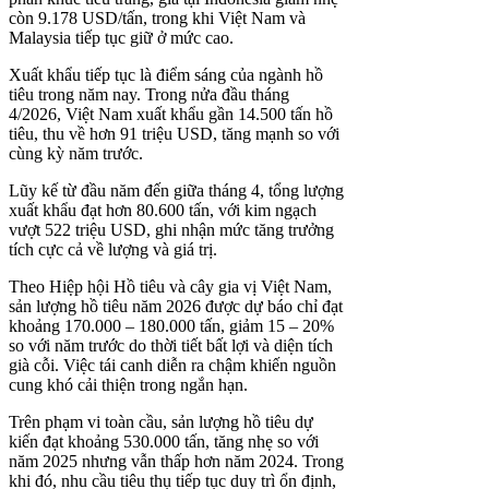
còn 9.178 USD/tấn, trong khi Việt Nam và
Malaysia tiếp tục giữ ở mức cao.
Xuất khẩu tiếp tục là điểm sáng của ngành hồ
tiêu trong năm nay. Trong nửa đầu tháng
4/2026, Việt Nam xuất khẩu gần 14.500 tấn hồ
tiêu, thu về hơn 91 triệu USD, tăng mạnh so với
cùng kỳ năm trước.
Lũy kế từ đầu năm đến giữa tháng 4, tổng lượng
xuất khẩu đạt hơn 80.600 tấn, với kim ngạch
vượt 522 triệu USD, ghi nhận mức tăng trưởng
tích cực cả về lượng và giá trị.
Theo Hiệp hội Hồ tiêu và cây gia vị Việt Nam,
sản lượng hồ tiêu năm 2026 được dự báo chỉ đạt
khoảng 170.000 – 180.000 tấn, giảm 15 – 20%
so với năm trước do thời tiết bất lợi và diện tích
già cỗi. Việc tái canh diễn ra chậm khiến nguồn
cung khó cải thiện trong ngắn hạn.
Trên phạm vi toàn cầu, sản lượng hồ tiêu dự
kiến đạt khoảng 530.000 tấn, tăng nhẹ so với
năm 2025 nhưng vẫn thấp hơn năm 2024. Trong
khi đó, nhu cầu tiêu thụ tiếp tục duy trì ổn định,