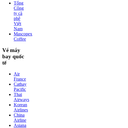
Tổng
Công
ty cà
phê
Việt
Nam
Mascopex
Coffee
Vé máy
bay quốc
tế
Air
France
Cathay
Pacific
Thai
Airways
Korean
Airlines
China
Airline
Asiana