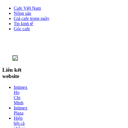
Cafe Việt Nam
Nông sản
Giá cafe trong ngày
Tin kinh tế
Góc cafe
Liên kết
website
Intimex
Ho
Chi
Minh
Intimex
Plaza
Hiệp
hội cà