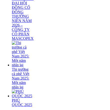
ĐẠI HỘI
ĐỒNG CỔ
ĐÔNG
THƯỜNG
NIÊN NĂM
2026 –
CÔNG TY
CỔ PHẦN
MASCOPEX
Thị trường
cà phê Việt
Nam 2025:
Một năm
nhìn lại
PHÚ
QUỐC 2025