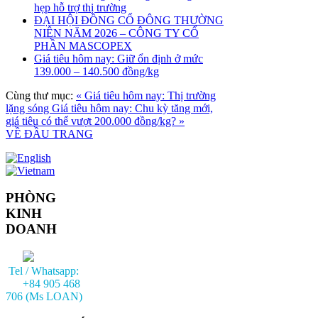
hẹp hỗ trợ thị trường
ĐẠI HỘI ĐỒNG CỔ ĐÔNG THƯỜNG
NIÊN NĂM 2026 – CÔNG TY CỔ
PHẦN MASCOPEX
Giá tiêu hôm nay: Giữ ổn định ở mức
139.000 – 140.500 đồng/kg
Cùng thư mục:
« Giá tiêu hôm nay: Thị trường
lặng sóng
Giá tiêu hôm nay: Chu kỳ tăng mới,
giá tiêu có thể vượt 200.000 đồng/kg? »
VỀ ĐẦU TRANG
PHÒNG
KINH
DOANH
Tel / Whatsapp:
+84 905 468
706 (Ms LOAN)