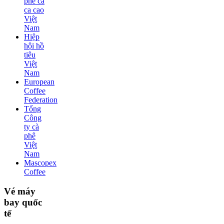
phê ca
ca cao
Việt
Nam
Hiệp
hội hồ
tiêu
Việt
Nam
European
Coffee
Federation
Tổng
Công
ty cà
phê
Việt
Nam
Mascopex
Coffee
Vé máy
bay quốc
tế