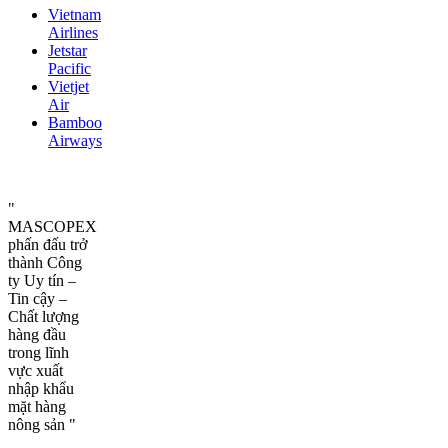
Vietnam
Airlines
Jetstar
Pacific
Vietjet
Air
Bamboo
Airways
"
MASCOPEX
phấn đấu trở
thành Công
ty Uy tín –
Tin cậy –
Chất lượng
hàng đầu
trong lĩnh
vực xuất
nhập khẩu
mặt hàng
nông sản "