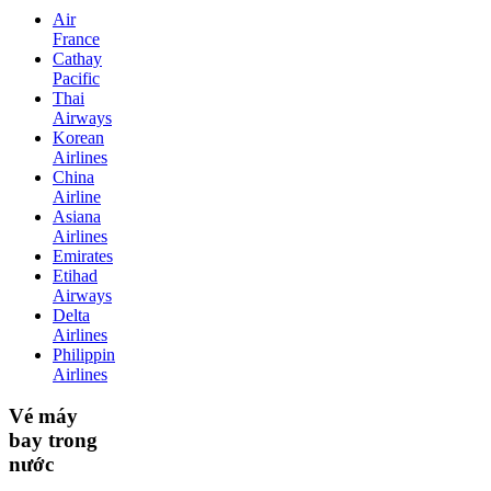
Air
France
Cathay
Pacific
Thai
Airways
Korean
Airlines
China
Airline
Asiana
Airlines
Emirates
Etihad
Airways
Delta
Airlines
Philippin
Airlines
Vé máy
bay trong
nước