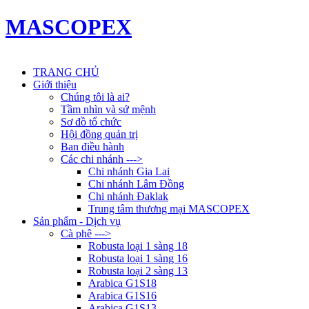
MASCOPEX
TRANG CHỦ
Giới thiệu
Chúng tôi là ai?
Tầm nhìn và sứ mệnh
Sơ đồ tổ chức
Hội đồng quản trị
Ban điều hành
Các chi nhánh --->
Chi nhánh Gia Lai
Chi nhánh Lâm Đồng
Chi nhánh Đaklak
Trung tâm thương mại MASCOPEX
Sản phẩm - Dịch vụ
Cà phê --->
Robusta loại 1 sàng 18
Robusta loại 1 sàng 16
Robusta loại 2 sàng 13
Arabica G1S18
Arabica G1S16
Arabica G1S13