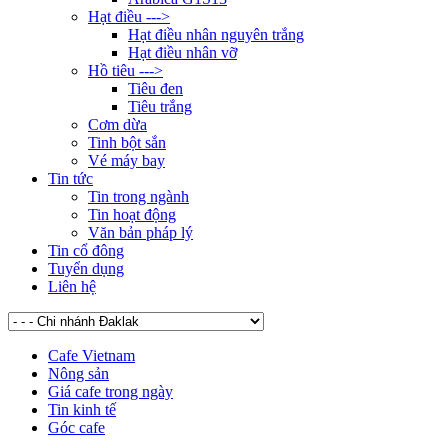
Hạt điều --->
Hạt điều nhân nguyên trắng
Hạt điều nhân vỡ
Hồ tiêu --->
Tiêu đen
Tiêu trắng
Cơm dừa
Tinh bột sắn
Vé máy bay
Tin tức
Tin trong ngành
Tin hoạt động
Văn bản pháp lý
Tin cổ đông
Tuyển dụng
Liên hệ
Cafe Vietnam
Nông sản
Giá cafe trong ngày
Tin kinh tế
Góc cafe