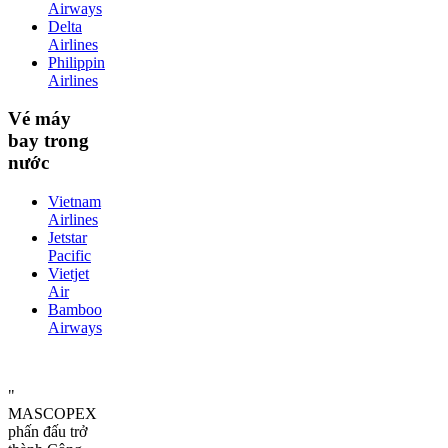
Airways
Delta
Airlines
Philippin
Airlines
Vé máy
bay trong
nước
Vietnam
Airlines
Jetstar
Pacific
Vietjet
Air
Bamboo
Airways
"
MASCOPEX
phấn đấu trở