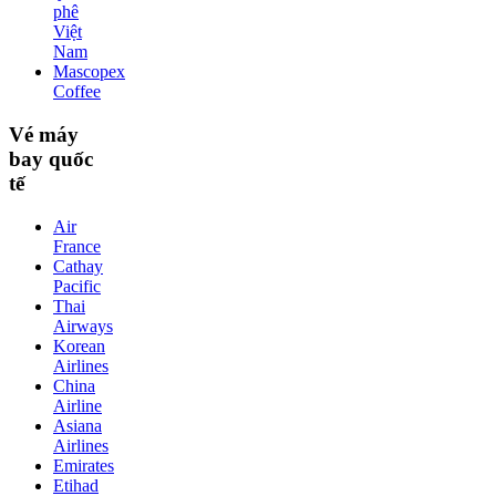
phê
Việt
Nam
Mascopex
Coffee
Vé máy
bay quốc
tế
Air
France
Cathay
Pacific
Thai
Airways
Korean
Airlines
China
Airline
Asiana
Airlines
Emirates
Etihad