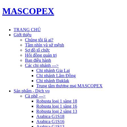
MASCOPEX
TRANG CHỦ
Giới thiệu
Chúng tôi là ai?
Tầm nhìn và sứ mệnh
Sơ đồ tổ chức
Hội đồng quản trị
Ban điều hành
Các chi nhánh --->
Chi nhánh Gia Lai
Chi nhánh Lâm Đồng
Chi nhánh Đaklak
Trung tâm thương mại MASCOPEX
Sản phẩm - Dịch vụ
Cà phê --->
Robusta loại 1 sàng 18
Robusta loại 1 sàng 16
Robusta loại 2 sàng 13
Arabica G1S18
Arabica G1S16
Arabica G1S13