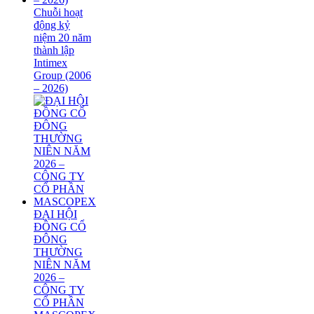
Chuỗi hoạt
động kỷ
niệm 20 năm
thành lập
Intimex
Group (2006
– 2026)
ĐẠI HỘI
ĐỒNG CỔ
ĐÔNG
THƯỜNG
NIÊN NĂM
2026 –
CÔNG TY
CỔ PHẦN