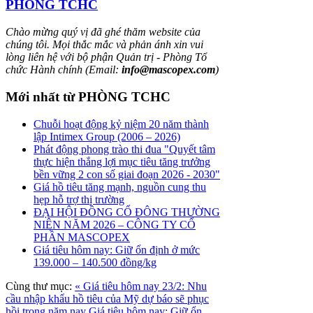
PHÒNG TCHC
Chào mừng quý vị đã ghé thăm website của
chúng tôi. Mọi thắc mắc và phản ánh xin vui
lòng liên hệ với bộ phận Quản trị - Phòng Tổ
chức Hành chính (Email:
info@mascopex.com
)
Mới nhất từ PHÒNG TCHC
Chuỗi hoạt động kỷ niệm 20 năm thành
lập Intimex Group (2006 – 2026)
Phát động phong trào thi đua "Quyết tâm
thực hiện thắng lợi mục tiêu tăng trưởng
bền vững 2 con số giai đoạn 2026 - 2030"
Giá hồ tiêu tăng mạnh, nguồn cung thu
hẹp hỗ trợ thị trường
ĐẠI HỘI ĐỒNG CỔ ĐÔNG THƯỜNG
NIÊN NĂM 2026 – CÔNG TY CỔ
PHẦN MASCOPEX
Giá tiêu hôm nay: Giữ ổn định ở mức
139.000 – 140.500 đồng/kg
Cùng thư mục:
« Giá tiêu hôm nay 23/2: Nhu
cầu nhập khẩu hồ tiêu của Mỹ dự báo sẽ phục
hồi trong năm nay
Giá tiêu hôm nay: Giữ ổn