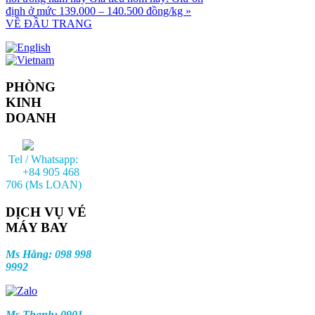
định ở mức 139.000 – 140.500 đồng/kg »
VỀ ĐẦU TRANG
PHÒNG
KINH
DOANH
Tel / Whatsapp:
+84 905 468
706 (Ms LOAN)
DỊCH VỤ VÉ
MÁY BAY
Ms Hằng: 098 998
9992
Ms Thanh: 0901