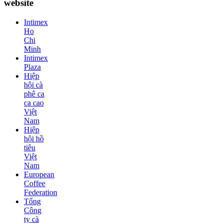
website
Intimex
Ho
Chi
Minh
Intimex
Plaza
Hiệp
hội cà
phê ca
ca cao
Việt
Nam
Hiệp
hội hồ
tiêu
Việt
Nam
European
Coffee
Federation
Tổng
Công
ty cà