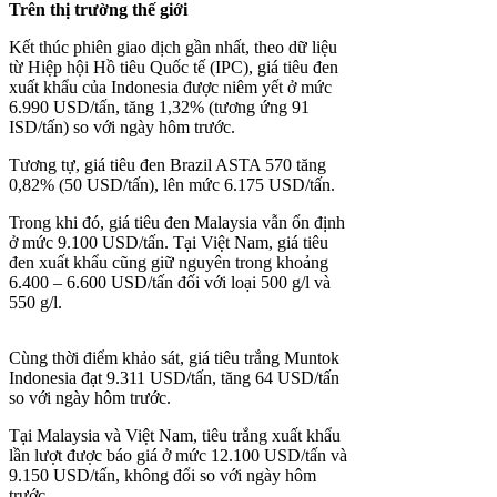
Trên thị trường thế giới
Kết thúc phiên giao dịch gần nhất, theo dữ liệu
từ Hiệp hội Hồ tiêu Quốc tế (IPC), giá tiêu đen
xuất khẩu của Indonesia được niêm yết ở mức
6.990 USD/tấn, tăng 1,32% (tương ứng 91
ISD/tấn) so với ngày hôm trước.
Tương tự, giá tiêu đen Brazil ASTA 570 tăng
0,82% (50 USD/tấn), lên mức 6.175 USD/tấn.
Trong khi đó, giá tiêu đen Malaysia vẫn ổn định
ở mức 9.100 USD/tấn. Tại Việt Nam, giá tiêu
đen xuất khẩu cũng giữ nguyên trong khoảng
6.400 – 6.600 USD/tấn đối với loại 500 g/l và
550 g/l.
Cùng thời điểm khảo sát, giá tiêu trắng Muntok
Indonesia đạt 9.311 USD/tấn, tăng 64 USD/tấn
so với ngày hôm trước.
Tại Malaysia và Việt Nam, tiêu trắng xuất khẩu
lần lượt được báo giá ở mức 12.100 USD/tấn và
9.150 USD/tấn, không đổi so với ngày hôm
trước.