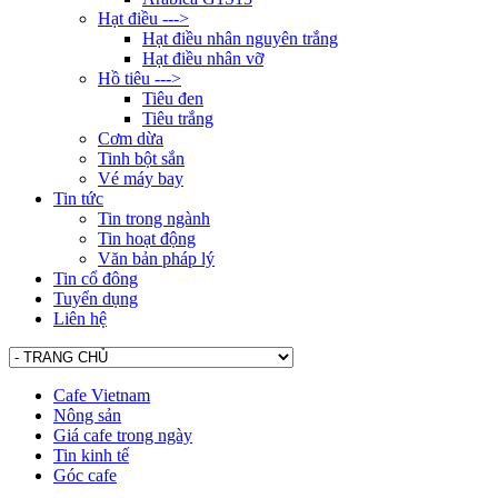
Hạt điều --->
Hạt điều nhân nguyên trắng
Hạt điều nhân vỡ
Hồ tiêu --->
Tiêu đen
Tiêu trắng
Cơm dừa
Tinh bột sắn
Vé máy bay
Tin tức
Tin trong ngành
Tin hoạt động
Văn bản pháp lý
Tin cổ đông
Tuyển dụng
Liên hệ
Cafe Vietnam
Nông sản
Giá cafe trong ngày
Tin kinh tế
Góc cafe