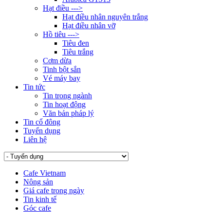
Hạt điều --->
Hạt điều nhân nguyên trắng
Hạt điều nhân vỡ
Hồ tiêu --->
Tiêu đen
Tiêu trắng
Cơm dừa
Tinh bột sắn
Vé máy bay
Tin tức
Tin trong ngành
Tin hoạt động
Văn bản pháp lý
Tin cổ đông
Tuyển dụng
Liên hệ
Cafe Vietnam
Nông sản
Giá cafe trong ngày
Tin kinh tế
Góc cafe