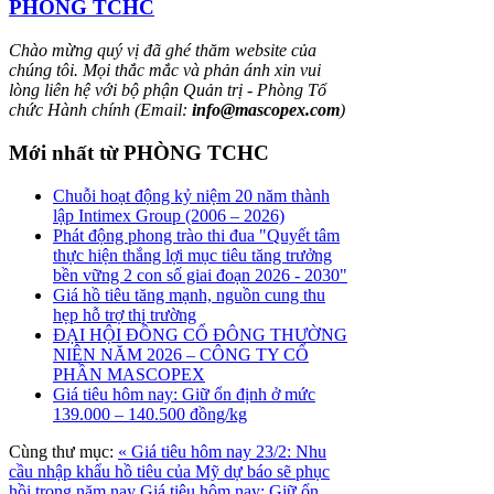
PHÒNG TCHC
Chào mừng quý vị đã ghé thăm website của
chúng tôi. Mọi thắc mắc và phản ánh xin vui
lòng liên hệ với bộ phận Quản trị - Phòng Tổ
chức Hành chính (Email:
info@mascopex.com
)
Mới nhất từ PHÒNG TCHC
Chuỗi hoạt động kỷ niệm 20 năm thành
lập Intimex Group (2006 – 2026)
Phát động phong trào thi đua "Quyết tâm
thực hiện thắng lợi mục tiêu tăng trưởng
bền vững 2 con số giai đoạn 2026 - 2030"
Giá hồ tiêu tăng mạnh, nguồn cung thu
hẹp hỗ trợ thị trường
ĐẠI HỘI ĐỒNG CỔ ĐÔNG THƯỜNG
NIÊN NĂM 2026 – CÔNG TY CỔ
PHẦN MASCOPEX
Giá tiêu hôm nay: Giữ ổn định ở mức
139.000 – 140.500 đồng/kg
Cùng thư mục:
« Giá tiêu hôm nay 23/2: Nhu
cầu nhập khẩu hồ tiêu của Mỹ dự báo sẽ phục
hồi trong năm nay
Giá tiêu hôm nay: Giữ ổn