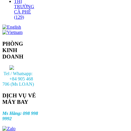
THỊ
TRƯỜNG
CÀ PHÊ
(129)
PHÒNG
KINH
DOANH
Tel / Whatsapp:
+84 905 468
706 (Ms LOAN)
DỊCH VỤ VÉ
MÁY BAY
Ms Hằng: 098 998
9992