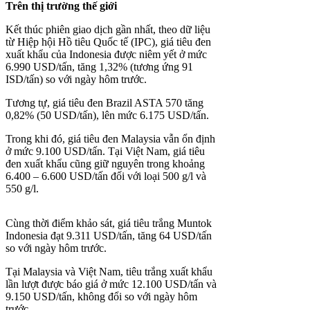
Trên thị trường thế giới
Kết thúc phiên giao dịch gần nhất, theo dữ liệu
từ Hiệp hội Hồ tiêu Quốc tế (IPC), giá tiêu đen
xuất khẩu của Indonesia được niêm yết ở mức
6.990 USD/tấn, tăng 1,32% (tương ứng 91
ISD/tấn) so với ngày hôm trước.
Tương tự, giá tiêu đen Brazil ASTA 570 tăng
0,82% (50 USD/tấn), lên mức 6.175 USD/tấn.
Trong khi đó, giá tiêu đen Malaysia vẫn ổn định
ở mức 9.100 USD/tấn. Tại Việt Nam, giá tiêu
đen xuất khẩu cũng giữ nguyên trong khoảng
6.400 – 6.600 USD/tấn đối với loại 500 g/l và
550 g/l.
Cùng thời điểm khảo sát, giá tiêu trắng Muntok
Indonesia đạt 9.311 USD/tấn, tăng 64 USD/tấn
so với ngày hôm trước.
Tại Malaysia và Việt Nam, tiêu trắng xuất khẩu
lần lượt được báo giá ở mức 12.100 USD/tấn và
9.150 USD/tấn, không đổi so với ngày hôm
trước.