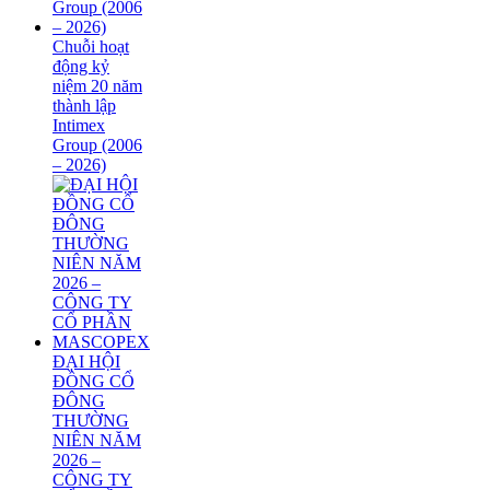
Chuỗi hoạt
động kỷ
niệm 20 năm
thành lập
Intimex
Group (2006
– 2026)
ĐẠI HỘI
ĐỒNG CỔ
ĐÔNG
THƯỜNG
NIÊN NĂM
2026 –
CÔNG TY