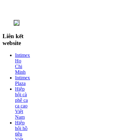
Liên kết
website
Intimex
Ho
Chi
Minh
Intimex
Plaza
Hiệp
hội cà
phê ca
ca cao
Việt
Nam
Hiệp
hội hồ
tiêu
Việt