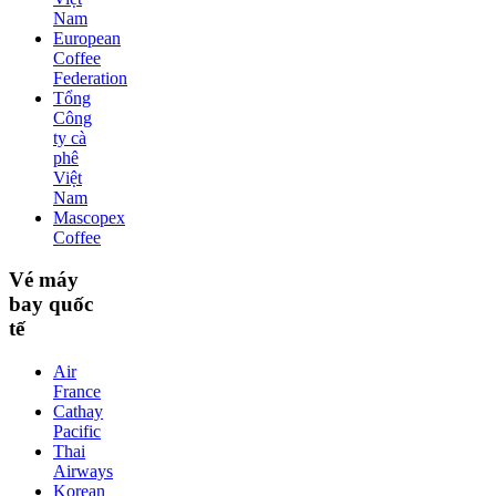
Nam
European
Coffee
Federation
Tổng
Công
ty cà
phê
Việt
Nam
Mascopex
Coffee
Vé máy
bay quốc
tế
Air
France
Cathay
Pacific
Thai
Airways
Korean