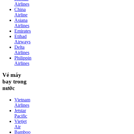
Airlines
China
Airline
Asiana
Airlines
Emirates
Etihad
Airways
Delta
Airlines
Philippin
Airlines
Vé máy
bay trong
nước
Vietnam
Airlines
Jetstar
Pacific
Vietjet
Air
Bamboo