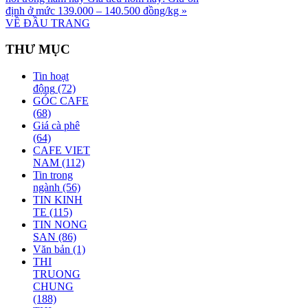
định ở mức 139.000 – 140.500 đồng/kg »
VỀ ĐẦU TRANG
THƯ MỤC
Tin hoạt
động
(72)
GÓC CAFE
(68)
Giá cà phê
(64)
CAFE VIET
NAM
(112)
Tin trong
ngành
(56)
TIN KINH
TE
(115)
TIN NONG
SAN
(86)
Văn bản
(1)
THI
TRUONG
CHUNG
(188)