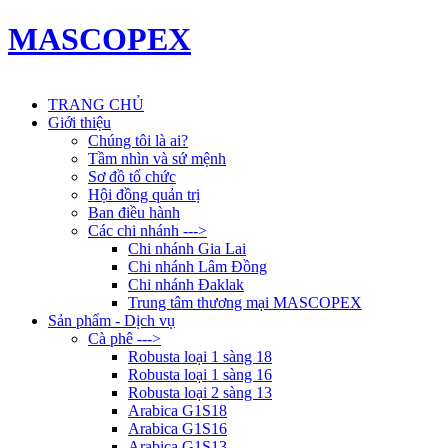
MASCOPEX
TRANG CHỦ
Giới thiệu
Chúng tôi là ai?
Tầm nhìn và sứ mệnh
Sơ đồ tổ chức
Hội đồng quản trị
Ban điều hành
Các chi nhánh --->
Chi nhánh Gia Lai
Chi nhánh Lâm Đồng
Chi nhánh Đaklak
Trung tâm thương mại MASCOPEX
Sản phẩm - Dịch vụ
Cà phê --->
Robusta loại 1 sàng 18
Robusta loại 1 sàng 16
Robusta loại 2 sàng 13
Arabica G1S18
Arabica G1S16
Arabica G1S13