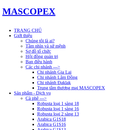
MASCOPEX
TRANG CHỦ
Giới thiệu
Chúng tôi là ai?
Tầm nhìn và sứ mệnh
Sơ đồ tổ chức
Hội đồng quản trị
Ban điều hành
Các chi nhánh --->
Chi nhánh Gia Lai
Chi nhánh Lâm Đồng
Chi nhánh Đaklak
Trung tâm thương mại MASCOPEX
Sản phẩm - Dịch vụ
Cà phê --->
Robusta loại 1 sàng 18
Robusta loại 1 sàng 16
Robusta loại 2 sàng 13
Arabica G1S18
Arabica G1S16
Arabica G1S13