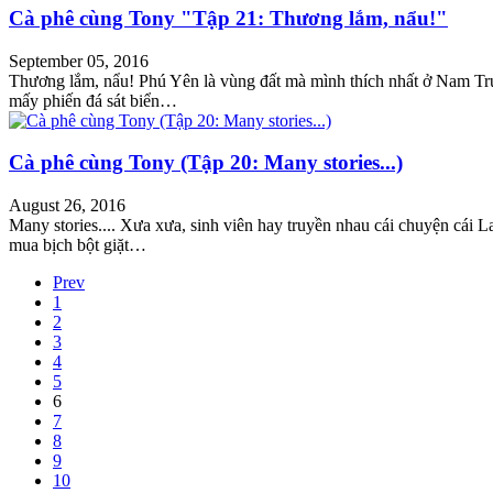
Cà phê cùng Tony "Tập 21: Thương lắm, nẩu!"
September 05, 2016
Thương lắm, nẩu! Phú Yên là vùng đất mà mình thích nhất ở Nam Trun
mấy phiến đá sát biển…
Cà phê cùng Tony (Tập 20: Many stories...)
August 26, 2016
Many stories.... Xưa xưa, sinh viên hay truyền nhau cái chuyện cái Lan
mua bịch bột giặt…
Prev
1
2
3
4
5
6
7
8
9
10