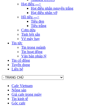
Hạt điều --->
Hạt điều nhân nguyên trắng
Hạt điều nhân vỡ
Hồ tiêu --->
Tiêu đen
Tiêu trắng
Cơm dừa
Tinh bột sắn
Vé máy bay
Tin tức
Tin trong ngành
Tin hoạt động
Văn bản pháp lý
Tin cổ đông
Tuyển dụng
Liên hệ
Cafe Vietnam
Nông sản
Giá cafe trong ngày
Tin kinh tế
Góc cafe