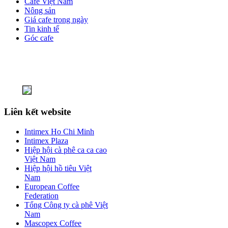
Cafe Việt Nam
Nông sản
Giá cafe trong ngày
Tin kinh tế
Góc cafe
Liên kết website
Intimex Ho Chi Minh
Intimex Plaza
Hiệp hội cà phê ca ca cao
Việt Nam
Hiệp hội hồ tiêu Việt
Nam
European Coffee
Federation
Tổng Công ty cà phê Việt
Nam
Mascopex Coffee